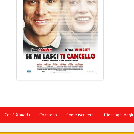
Cos'è Xanadu
Concorso
Come iscriversi
Messaggi dagli 