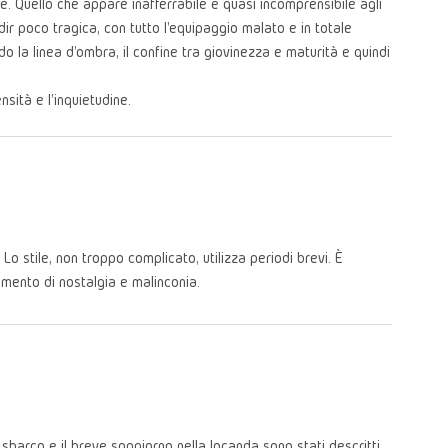
. Quello che appare inafferrabile e quasi incomprensibile agli
dir poco tragica, con tutto l'equipaggio malato e in totale
 la linea d'ombra, il confine tra giovinezza e maturità e quindi
nsità e l'inquietudine.
o stile, non troppo complicato, utilizza periodi brevi. È
imento di nostalgia e malinconia.
 sbarco e il breve soggiorno nella locanda sono stati descritti