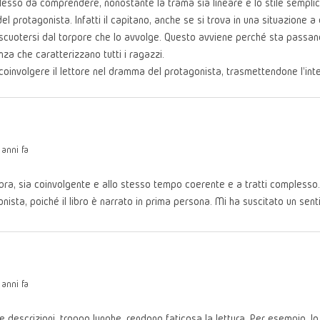
esso da comprendere, nonostante la trama sia lineare e lo stile semplice
 protagonista. Infatti il capitano, anche se si trova in una situazione a 
scuotersi dal torpore che lo avvolge. Questo avviene perché sta passando
za che caratterizzano tutti i ragazzi.
a coinvolgere il lettore nel dramma del protagonista, trasmettendone l'inte
anni fa
ra, sia coinvolgente e allo stesso tempo coerente e a tratti complesso. L
ista, poiché il libro è narrato in prima persona. Mi ha suscitato un sent
anni fa
 descrizioni, troppo lunghe, rendono faticosa la lettura. Per esempio, lo