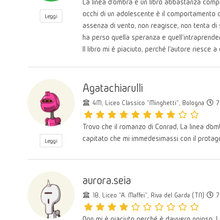
La linea d'ombra è un libro abbastanza compl
occhi di un adolescente è il comportamento del
Leggi
assenza di vento, non reagisce, non tenta di 
ha perso quella speranza e quell'intraprenden
Il libro mi è piaciuto, perché l'autore riesce 
Agatachiarulli
4M, Liceo Classico "Minghetti", Bologna
7 
Trovo che il romanzo di Conrad, La linea d’omb
capitato che mi immedesimassi con il protagon
Leggi
aurora.seia
1B, Liceo "A. Maffei", Riva del Garda (TN)
7 
Non mi è piaciuto perché è davvero noioso. Le