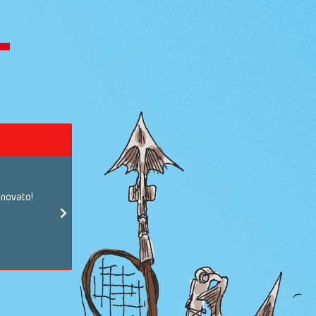
Classifiche e autori
nnovato!
Vuoi sapere quali storie sono state premiate l'anno scorso
Vuoi leggere i messaggi che gli autori ci hanno inviato per 
Clicca su VAI!