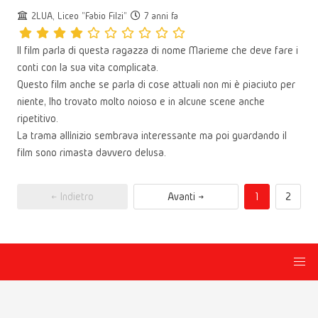
2LUA, Liceo "Fabio Filzi"
7 anni fa
Il film parla di questa ragazza di nome Marieme che deve fare i
conti con la sua vita complicata.
Questo film anche se parla di cose attuali non mi è piaciuto per
niente, l’ho trovato molto noioso e in alcune scene anche
ripetitivo.
La trama all’inizio sembrava interessante ma poi guardando il
film sono rimasta davvero delusa.
← Indietro
Avanti →
1
2