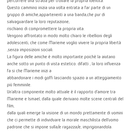
percorrere una strada per trovare la propria identità.
Questo cammino inizia una volta entrata a far parte di un
gruppo di amiche,appartenenti a una banda,che pur di
salvaguardare la loro reputazione,
rischiano di compromettere la propria vita.
Vengono affrontato in modo molto chiaro le ribellioni degli
adolescenti, che come Marieme voglio vivere la propria libertà
,senza imposizioni sociali.
La figura delle amiche è molto importante poichè la aiutano
anche sotto un punto di vista estetico: difatti , la loro influenza
fa si che Marieme inizi a
abbandonare i modi goffi lasciando spazio a un atteggiamento
più femminile.
Un'altra componente molto attuale è il rapporto d'amore tra
Marieme e Ismael, dalla quale derivano molte scene centrali del
film,
dalla quali emerge la visione di un mondo prettamente di uomini
che ci permette di individuare la morale maschilista dell'uomo
padrone che si impone sulla/e ragazza/e, imprigionandola.