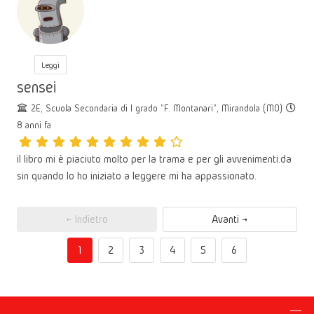
Leggi
sensei
2E, Scuola Secondaria di I grado "F. Montanari", Mirandola (MO)
8 anni fa
il libro mi è piaciuto molto per la trama e per gli avvenimenti.da
sin quando lo ho iniziato a leggere mi ha appassionato.
← Indietro
Avanti →
1
2
3
4
5
6