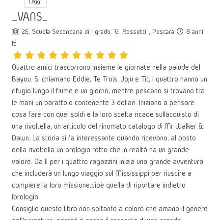
Leggi
_VANS_
2E, Scuola Secondaria di I grado "G. Rossetti", Pescara
8 anni
fa
Quattro amici trascorrono insieme le giornate nella palude del
Bayou. Si chiamano Eddie, Te Trois, Joju e Tit; i quattro hanno un
rifugio lungo il fiume e un giorno, mentre pescano si trovano tra
le mani un barattolo contenente 3 dollari. Iniziano a pensare
cosa fare con quei soldi e la loro scelta ricade sull’acquisto di
una rivoltella, un articolo del rinomato catalogo di Mr Walker &
Dawn. La storia si fa interessante quando ricevono, al posto
della rivoltella un orologio rotto che in realtà ha un grande
valore. Da lì per i quattro ragazzini inizia una grande avventura
che includerà un lungo viaggio sul Mississippi per riuscire a
compiere la loro missione,cioè quella di riportare indietro
l’orologio.
Consiglio questo libro non soltanto a coloro che amano il genere