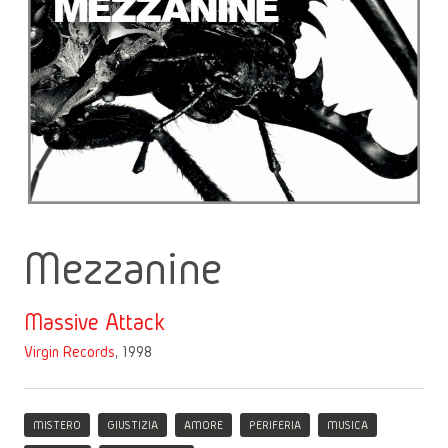
Mezzanine
Massive Attack
Virgin Records
, 1998
MISTERO
GIUSTIZIA
AMORE
PERIFERIA
MUSICA