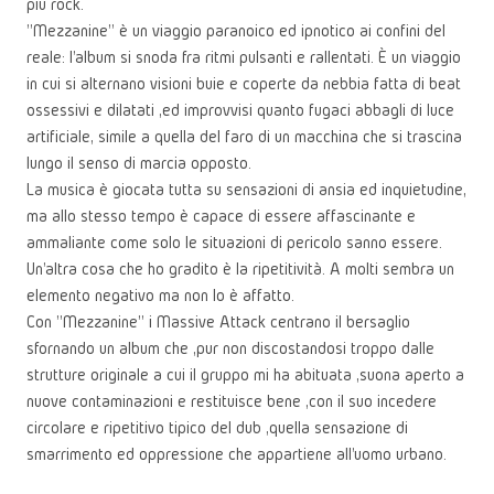
più rock.
"Mezzanine" è un viaggio paranoico ed ipnotico ai confini del
reale: l'album si snoda fra ritmi pulsanti e rallentati. È un viaggio
in cui si alternano visioni buie e coperte da nebbia fatta di beat
ossessivi e dilatati ,ed improvvisi quanto fugaci abbagli di luce
artificiale, simile a quella del faro di un macchina che si trascina
lungo il senso di marcia opposto.
La musica è giocata tutta su sensazioni di ansia ed inquietudine,
ma allo stesso tempo è capace di essere affascinante e
ammaliante come solo le situazioni di pericolo sanno essere.
Un'altra cosa che ho gradito è la ripetitività. A molti sembra un
elemento negativo ma non lo è affatto.
Con "Mezzanine" i Massive Attack centrano il bersaglio
sfornando un album che ,pur non discostandosi troppo dalle
strutture originale a cui il gruppo mi ha abituata ,suona aperto a
nuove contaminazioni e restituisce bene ,con il suo incedere
circolare e ripetitivo tipico del dub ,quella sensazione di
smarrimento ed oppressione che appartiene all'uomo urbano.