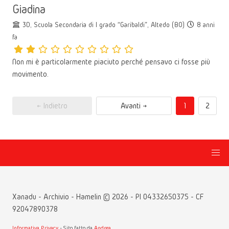
Giadina
3D, Scuola Secondaria di I grado “Garibaldi”, Altedo (BO)
8 anni
fa
Non mi è particolarmente piaciuto perché pensavo ci fosse più
movimento.
← Indietro
Avanti →
1
2
Xanadu - Archivio - Hamelin © 2026 - PI 04332650375 - CF
92047890378
Informativa Privacy
- Sito fatto da
Andrea