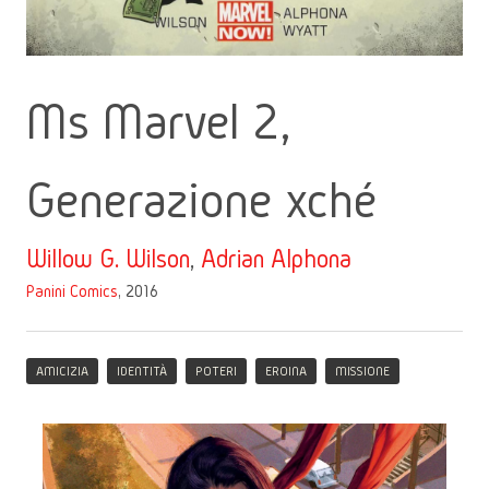
Ms Marvel 2,
Generazione xché
Willow G. Wilson
,
Adrian Alphona
Panini Comics
, 2016
AMICIZIA
IDENTITÀ
POTERI
EROINA
MISSIONE