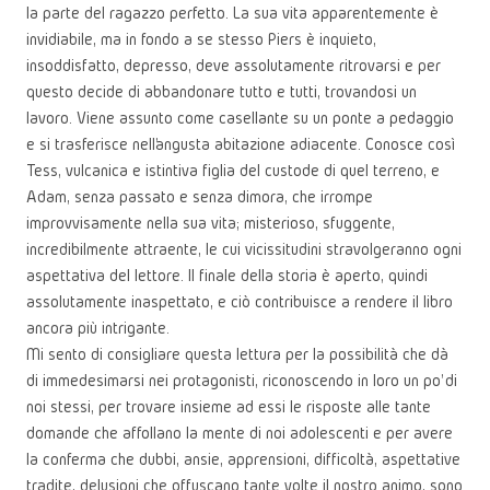
la parte del ragazzo perfetto. La sua vita apparentemente è
invidiabile, ma in fondo a se stesso Piers è inquieto,
insoddisfatto, depresso, deve assolutamente ritrovarsi e per
questo decide di abbandonare tutto e tutti, trovandosi un
lavoro. Viene assunto come casellante su un ponte a pedaggio
e si trasferisce nell’angusta abitazione adiacente. Conosce così
Tess, vulcanica e istintiva figlia del custode di quel terreno, e
Adam, senza passato e senza dimora, che irrompe
improvvisamente nella sua vita; misterioso, sfuggente,
incredibilmente attraente, le cui vicissitudini stravolgeranno ogni
aspettativa del lettore. Il finale della storia è aperto, quindi
assolutamente inaspettato, e ciò contribuisce a rendere il libro
ancora più intrigante.
Mi sento di consigliare questa lettura per la possibilità che dà
di immedesimarsi nei protagonisti, riconoscendo in loro un po’ di
noi stessi, per trovare insieme ad essi le risposte alle tante
domande che affollano la mente di noi adolescenti e per avere
la conferma che dubbi, ansie, apprensioni, difficoltà, aspettative
tradite, delusioni che offuscano tante volte il nostro animo, sono