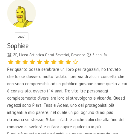
Leggi
Sophiee
2F, Liceo Artistico Nervi-Severini, Ravenna
5 anni fa
Per quanto possa sembrare un libro per ragazzini, ho trovato
che fosse davvero molto "adulto" per via di alcuni concetti, che
non sono comprensibili ad un pubblico giovane come quello a cui
è consigliato, ovvero i 14 anni. Tre vite, tre personaggi
completamente diversi tra loro si stravolgono a vicenda. Questi
ragazzi sono Piers, Tess e Adam, uno dei protagonisti più
intriganti a mio parere, nel quale un po' ognuno di noi può
ritrovarci se stesso; Adam infatti è anche colui che alla fine del
romanzo ci svelerà e ci farà capire qualcosa in più.
E poi c'è questo ponte ad unirli, un ponte vero e proprio, ma