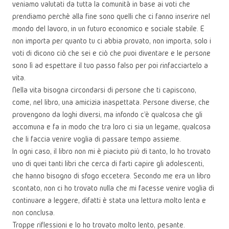
veniamo valutati da tutta la comunità in base ai voti che
prendiamo perchè alla fine sono quelli che ci fanno inserire nel
mondo del lavoro, in un futuro economico e sociale stabile. E
non importa per quanto tu ci abbia provato, non importa, solo i
voti di dicono ciò che sei e ciò che puoi diventare e le persone
sono lì ad espettare il tuo passo falso per poi rinfacciartelo a
vita.
Nella vita bisogna circondarsi di persone che ti capiscono,
come, nel libro, una amicizia inaspettata. Persone diverse, che
provengono da loghi diversi, ma infondo c'è qualcosa che gli
accomuna e fa in modo che tra loro ci sia un legame, qualcosa
che li faccia venire voglia di passare tempo assieme.
In ogni caso, il libro non mi è piaciuto più di tanto, lo ho trovato
uno di quei tanti libri che cerca di farti capire gli adolescenti,
che hanno bisogno di sfogo eccetera. Secondo me era un libro
scontato, non ci ho trovato nulla che mi facesse venire voglia di
continuare a leggere, difatti è stata una lettura molto lenta e
non conclusa.
Troppe riflessioni e lo ho trovato molto lento, pesante.