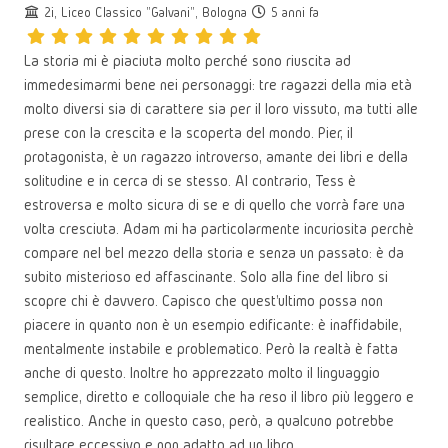
2i, Liceo Classico "Galvani", Bologna
5 anni fa
La storia mi è piaciuta molto perché sono riuscita ad
immedesimarmi bene nei personaggi: tre ragazzi della mia età
molto diversi sia di carattere sia per il loro vissuto, ma tutti alle
prese con la crescita e la scoperta del mondo. Pier, il
protagonista, è un ragazzo introverso, amante dei libri e della
solitudine e in cerca di se stesso. Al contrario, Tess è
estroversa e molto sicura di se e di quello che vorrà fare una
volta cresciuta. Adam mi ha particolarmente incuriosita perchè
compare nel bel mezzo della storia e senza un passato: è da
subito misterioso ed affascinante. Solo alla fine del libro si
scopre chi è davvero. Capisco che quest'ultimo possa non
piacere in quanto non è un esempio edificante: è inaffidabile,
mentalmente instabile e problematico. Però la realtà è fatta
anche di questo. Inoltre ho apprezzato molto il linguaggio
semplice, diretto e colloquiale che ha reso il libro più leggero e
realistico. Anche in questo caso, però, a qualcuno potrebbe
risultare eccessivo e non adatto ad un libro.