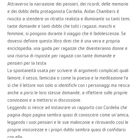
Attraverso la narrazione dei pensieri, dei ricordi, delle memorie
e dei dubbi della protagonista Cordelia, Aidan Chambers è
riuscito a stendere un ritratto realista e illuminante su tanti temi,
tante domande e tanti dubbi che tutti i ragazzi, maschi e
femmine, si pongono durante il viaggio che è l’adolescenza. Se
dovessi definire questo libro direi che è una vera e propria
enciclopedia, una guida per ragazze che diventeranno donne e
una risorsa di risposte per ragazzi con tante domande e
pensieri per la testa.
La spontaneità usata per scrivere di argomenti complicati quali
l’amore, il sesso, l’amicizia o come la poesia e la meditazione fa
sì che il lettore non solo si identifichi con i personaggi ma riesca
anche a porsi le loro stesse domande, a riflettere sulle proprie
convinzioni e a mettersi in discussione.
Leggendo si riesce ad instaurare un rapporto con Cordelia che
pagina dopo pagina sembra quasi di conoscere come un’ amica,
leggendo i suoi pensieri e le sue malinconie e ritrovando così le
proprie insicurezze e i propri dubbi sembra quasi di confidarsi
con ella.