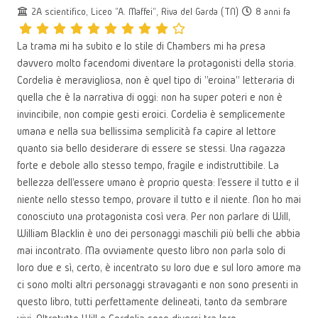
2A scientifico, Liceo "A. Maffei", Riva del Garda (TN)
8 anni fa
La trama mi ha subito e lo stile di Chambers mi ha presa
davvero molto facendomi diventare la protagonisti della storia.
Cordelia è meravigliosa, non è quel tipo di "eroina" letteraria di
quella che è la narrativa di oggi: non ha super poteri e non è
invincibile, non compie gesti eroici. Cordelia è semplicemente
umana e nella sua bellissima semplicità fa capire al lettore
quanto sia bello desiderare di essere se stessi. Una ragazza
forte e debole allo stesso tempo, fragile e indistruttibile. La
bellezza dell'essere umano è proprio questa: l'essere il tutto e il
niente nello stesso tempo, provare il tutto e il niente. Non ho mai
conosciuto una protagonista così vera. Per non parlare di Will,
William Blacklin è uno dei personaggi maschili più belli che abbia
mai incontrato. Ma ovviamente questo libro non parla solo di
loro due e sì, certo, è incentrato su loro due e sul loro amore ma
ci sono molti altri personaggi stravaganti e non sono presenti in
questo libro, tutti perfettamente delineati, tanto da sembrare