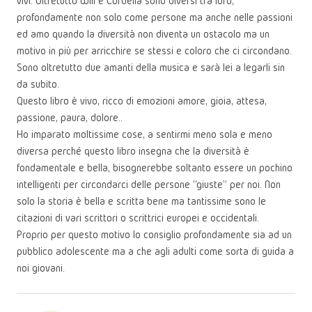
vivi. Oltretutto Will e Cordelia sono diversi tra loro,
profondamente non solo come persone ma anche nelle passioni
ed amo quando la diversità non diventa un ostacolo ma un
motivo in più per arricchire se stessi e coloro che ci circondano.
Sono oltretutto due amanti della musica e sarà lei a legarli sin
da subito.
Questo libro è vivo, ricco di emozioni amore, gioia, attesa,
passione, paura, dolore..
Ho imparato moltissime cose, a sentirmi meno sola e meno
diversa perché questo libro insegna che la diversità è
fondamentale e bella, bisognerebbe soltanto essere un pochino
intelligenti per circondarci delle persone "giuste" per noi. Non
solo la storia è bella e scritta bene ma tantissime sono le
citazioni di vari scrittori o scrittrici europei e occidentali.
Proprio per questo motivo lo consiglio profondamente sia ad un
pubblico adolescente ma a che agli adulti come sorta di guida a
noi giovani.