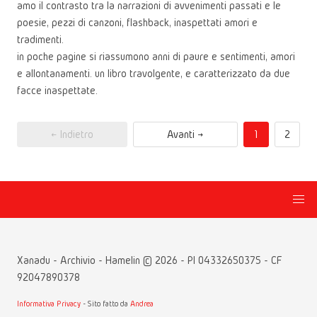
amo il contrasto tra la narrazioni di avvenimenti passati e le
poesie, pezzi di canzoni, flashback, inaspettati amori e
tradimenti.
in poche pagine si riassumono anni di paure e sentimenti, amori
e allontanamenti. un libro travolgente, e caratterizzato da due
facce inaspettate.
← Indietro
Avanti →
1
2
Xanadu - Archivio - Hamelin © 2026 - PI 04332650375 - CF
92047890378
Informativa Privacy
- Sito fatto da
Andrea